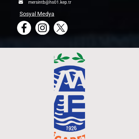
mersintb@hs01.kep.tr
Sosyal Medya