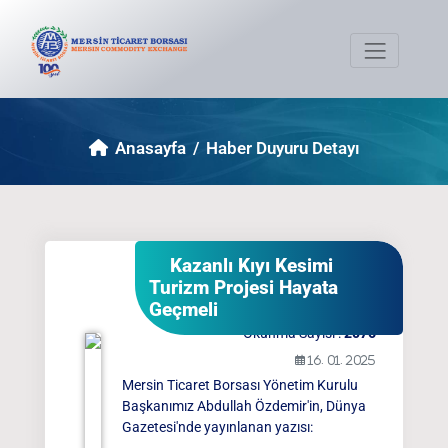
;
Anasayfa
Haber Duyuru Detayı
Kazanlı Kıyı Kesimi
Turizm Projesi Hayata
Geçmeli
Okunma Sayısı :
2076
16. 01. 2025
Mersin Ticaret Borsası Yönetim Kurulu
Başkanımız Abdullah Özdemir'in, Dünya
Gazetesi'nde yayınlanan yazısı: