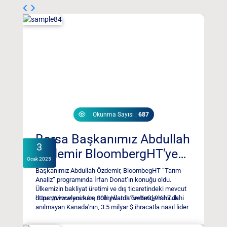
Okunma Sayısı :
687
Borsa Başkanımız Abdullah
3
Özdemir BloombergHT'ye
Ocak 2025
konuk oldu
Başkanımız Abdullah Özdemir, BloombegHT “Tarım-
Analiz” programında İrfan Donat’ın konuğu oldu.
Ülkemizin bakliyat üretimi ve dış ticaretindeki mevcut
durumu incelenirken, 80'li yıllarda üretimde ismi dahi
https://www.youtube.com/watch?v=ReG_9YihZJk
anılmayan Kanada'nın, 3.5 milyar $ ihracatla nasıl lider
olduğu ele alındı.