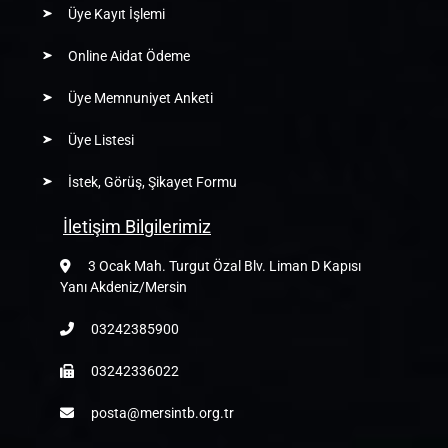
Üye Kayıt İşlemi
Online Aidat Ödeme
Üye Memnuniyet Anketi
Üye Listesi
İstek, Görüş, Şikayet Formu
İletişim Bilgilerimiz
3 Ocak Mah. Turgut Özal Blv. Liman D Kapısı
Yanı Akdeniz/Mersin
03242385900
03242336022
posta@mersintb.org.tr