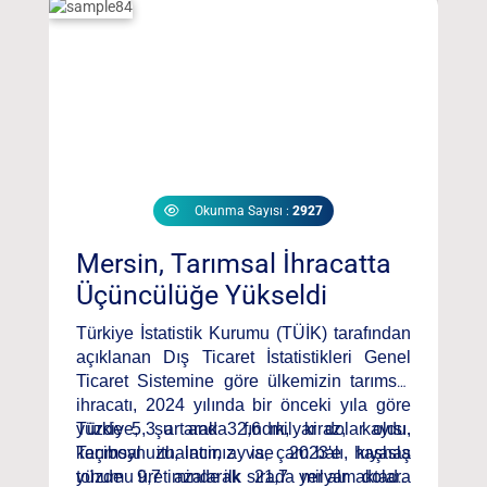
Programı aşağıdaki linkten izleyebilirsiniz
Okunma Sayısı :
2927
Mersin, Tarımsal İhracatta
Üçüncülüğe Yükseldi
Türkiye İstatistik Kurumu (TÜİK) tarafından
açıklanan Dış Ticaret İstatistikleri Genel
Ticaret Sistemine göre ülkemizin tarımsal
ihracatı, 2024 yılında bir önceki yıla göre
yüzde 5,3 artarak 32,6 milyar dolar oldu.
Türkiye, şu anda fındık, kiraz, kayısı,
Tarımsal ithalatımız ise 2023'e kıyasla
keçiboynuzu, incir, ayva, çam balı, haşhaş
yüzde 9,7 azalarak 21,7 milyar dolara
tohumu üretiminde ilk sırada yer almaktadır.