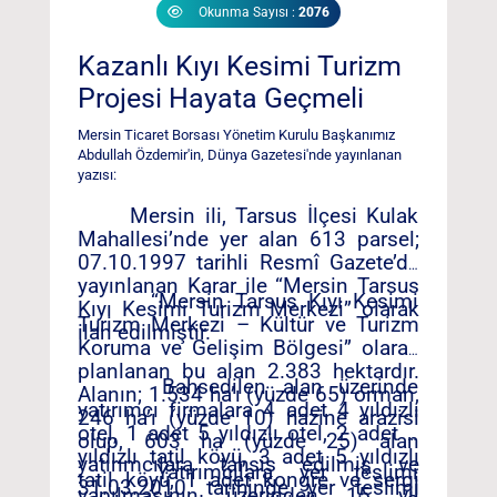
Okunma Sayısı :
2076
Kazanlı Kıyı Kesimi Turizm
Projesi Hayata Geçmeli
Mersin Ticaret Borsası Yönetim Kurulu Başkanımız
Abdullah Özdemir'in, Dünya Gazetesi'nde yayınlanan
yazısı:
Mersin ili, Tarsus İlçesi Kulak
Mahallesi’nde yer alan 613 parsel;
07.10.1997 tarihli Resmî Gazete’de
yayınlanan Karar ile “Mersin Tarsus
“Mersin Tarsus Kıyı Kesimi
Kıyı Kesimi Turizm Merkezi” olarak
Turizm Merkezi – Kültür ve Turizm
ilan edilmiştir.
Koruma ve Gelişim Bölgesi” olarak
planlanan bu alan 2.383 hektardır.
Bahsedilen alan üzerinde
Alanın; 1.534 ha’ı (yüzde 65) orman,
yatırımcı firmalara 4 adet 4 yıldızlı
246 ha’ı (yüzde 10) hazine arazisi
otel, 1 adet 5 yıldızlı otel, 2 adet 4
olup, 603 ha (yüzde 25) alan
yıldızlı tatil köyü, 3 adet 5 yıldızlı
yatırımcılara tahsis edilmiş ve
Yatırımcılara yer teslimi
tatil köyü, 1 adet kongre ve sergi
31.03.2010 tarihinde yer teslimi
yapılmasının üzerinden 15 yıl